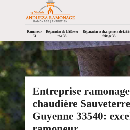
Ramoneur
Réparation de faîtière et
Réparation et changement de faîtièr
33
rive 33
faîtage 33
Entreprise ramonage
chaudière Sauveterr
Guyenne 33540: exce
ramoneur