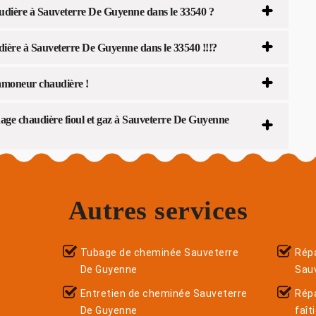
dière à Sauveterre De Guyenne dans le 33540 ?
dière à Sauveterre De Guyenne dans le 33540 !!!?
amoneur chaudière !
ge chaudière fioul et gaz à Sauveterre De Guyenne
Autres services
Tubage de cheminée Sauveterre
Répa
De Guyenne
Sau
Entretien de cheminée Sauveterre
Rép
De Guyenne
faît