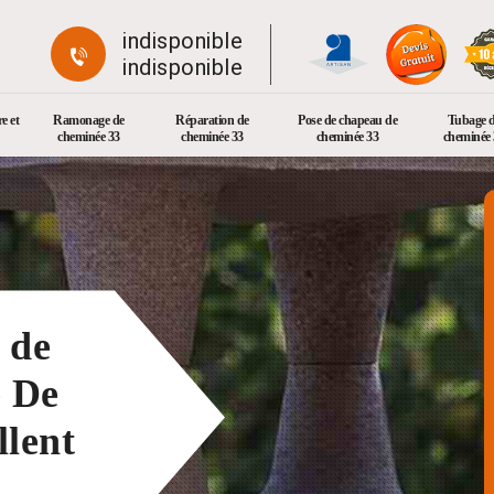
indisponible
indisponible
e et
Ramonage de
Réparation de
Pose de chapeau de
Tubage 
cheminée 33
cheminée 33
cheminée 33
cheminée 
 de
e De
llent