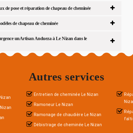
aux de pose et réparation de chapeau de cheminée
 modèles de chapeau de cheminée
d’urgence unArtisan Andueza à Le Nizan dans le
Autres services
Entretien de cheminée Le Nizan
Répa
Nizan
Niz
Ramoneur Le Nizan
 Nizan
Rép
Ramonage de chaudière Le Nizan
an
faît
Débistrage de cheminée Le Nizan