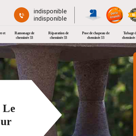
indisponible
indisponible
e et
Ramonage de
Réparation de
Pose de chapeau de
Tubage 
cheminée 33
cheminée 33
cheminée 33
cheminée 
 Le
eur