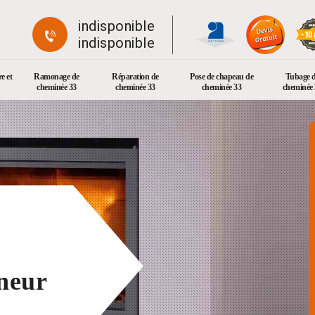
indisponible
indisponible
e et
Ramonage de
Réparation de
Pose de chapeau de
Tubage 
cheminée 33
cheminée 33
cheminée 33
cheminée 
neur