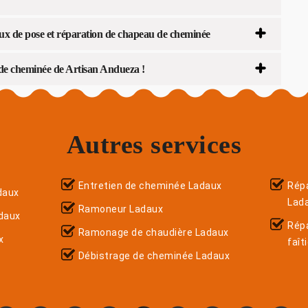
aux de pose et réparation de chapeau de cheminée
 de cheminée de Artisan Andueza !
Autres services
Entretien de cheminée Ladaux
Répa
daux
Lad
Ramoneur Ladaux
daux
Rép
Ramonage de chaudière Ladaux
x
faît
Débistrage de cheminée Ladaux