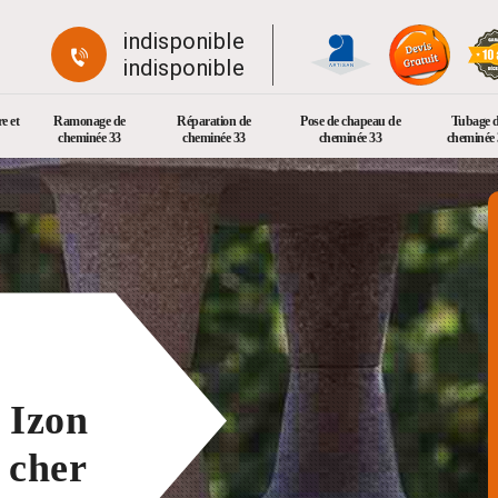
indisponible
indisponible
e et
Ramonage de
Réparation de
Pose de chapeau de
Tubage 
cheminée 33
cheminée 33
cheminée 33
cheminée 
 Izon
 cher