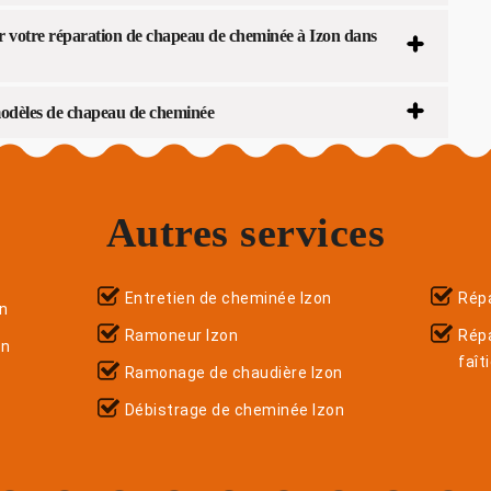
ur votre réparation de chapeau de cheminée à Izon dans
 modèles de chapeau de cheminée
Autres services
Entretien de cheminée Izon
Répa
n
Ramoneur Izon
Rép
on
faît
Ramonage de chaudière Izon
Débistrage de cheminée Izon