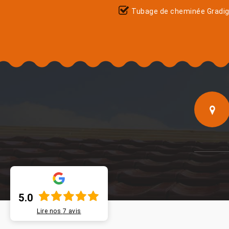
Tubage de cheminée Gradi
5.0
Lire nos
7
avis