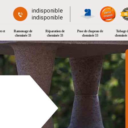
indisponible
indisponible
e et
Ramonage de
Réparation de
Pose de chapeau de
Tubage 
cheminée 33
cheminée 33
cheminée 33
cheminée 