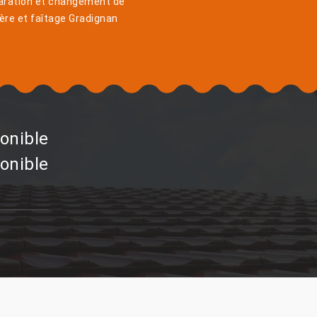
aration et changement de
ière et faîtage Gradignan
onible
onible