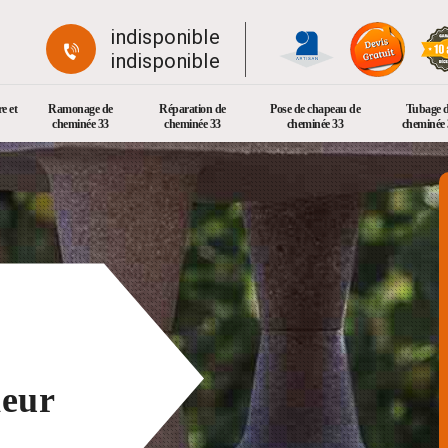
indisponible
indisponible
e et
Ramonage de
Réparation de
Pose de chapeau de
Tubage 
cheminée 33
cheminée 33
cheminée 33
cheminée 
neur