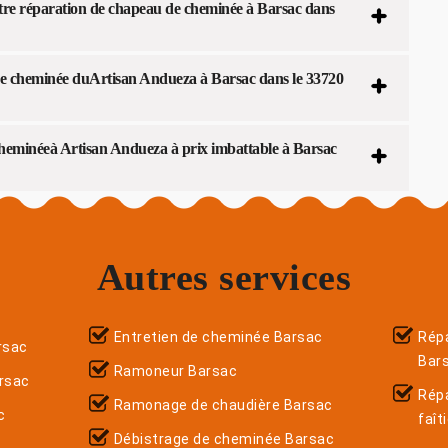
tre réparation de chapeau de cheminée à Barsac dans
 de cheminée duArtisan Andueza à Barsac dans le 33720
cheminéeà Artisan Andueza à prix imbattable à Barsac
Autres services
Entretien de cheminée Barsac
Répa
rsac
Bar
Ramoneur Barsac
rsac
Rép
Ramonage de chaudière Barsac
c
faît
Débistrage de cheminée Barsac