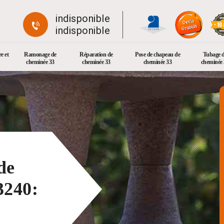
indisponible
indisponible
e et
Ramonage de
Réparation de
Pose de chapeau de
Tubage 
cheminée 33
cheminée 33
cheminée 33
cheminée 
de
3240: