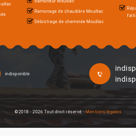
Ramoneur Mouillac
uillac
Rép
Ramonage de chaudière Mouillac
née
faît
Débistrage de cheminée Mouillac
indisp
indisponible
indisp
©2018 - 2026 Tout droit réservé -
Mentions légales