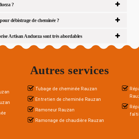
dueza ?
 pour débistrage de cheminée ?
prise Artisan Andueza sont très abordables
Autres services
Tubage de cheminée Rauzan
Répa
uzan
Rau
Entretien de cheminée Rauzan
auzan
Rép
Ramoneur Rauzan
née
faît
Ramonage de chaudière Rauzan