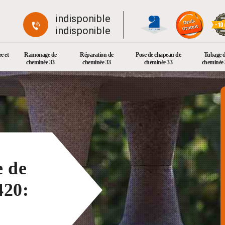
indisponible
indisponible
e et
Ramonage de
Réparation de
Pose de chapeau de
Tubage 
cheminée 33
cheminée 33
cheminée 33
cheminée 
e de
420: