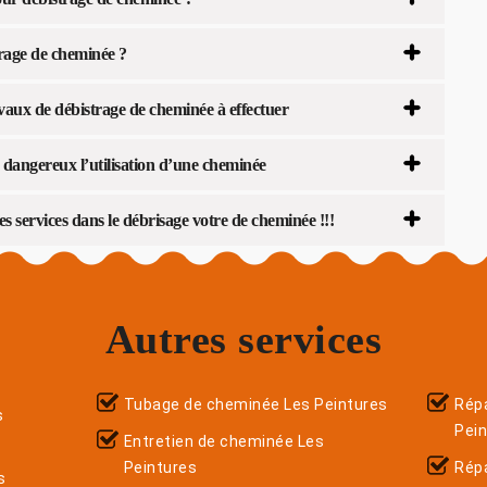
rage de cheminée ?
vaux de débistrage de cheminée à effectuer
 dangereux l’utilisation d’une cheminée
s services dans le débrisage votre de cheminée !!!
Autres services
Tubage de cheminée Les Peintures
Répa
s
Pei
Entretien de cheminée Les
Peintures
Rép
s