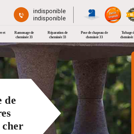
indisponible
indisponible
e et
Ramonage de
Réparation de
Pose de chapeau de
Tubage 
cheminée 33
cheminée 33
cheminée 33
cheminée 
e de
res
 cher