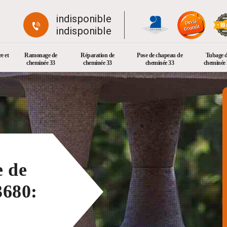
indisponible
indisponible
e et
Ramonage de
Réparation de
Pose de chapeau de
Tubage 
cheminée 33
cheminée 33
cheminée 33
cheminée 
e de
3680: