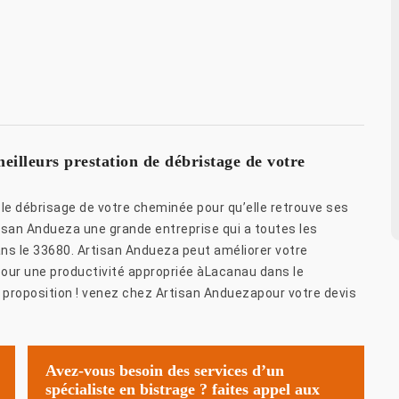
eilleurs prestation de débristage de votre
le débrisage de votre cheminée pour qu’elle retrouve ses
isan Andueza une grande entreprise qui a toutes les
ns le 33680. Artisan Andueza peut améliorer votre
pour une productivité appropriée àLacanau dans le
 proposition ! venez chez Artisan Anduezapour votre devis
Avez-vous besoin des services d’un
spécialiste en bistrage ? faites appel aux