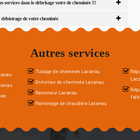
s services dans le débrisage votre de cheminée !!!
débistrage de votre cheminée
Autres services
Tubage de cheminée Lacanau
Répa
canau
Lac
Entretien de cheminée Lacanau
acanau
Rép
Ramoneur Lacanau
née
faît
Ramonage de chaudière Lacanau