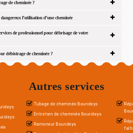
rage de cheminée ?
 dangereux l’utilisation d’une cheminée
rvices de professionnel pour débrisage de votre
ur débistrage de cheminée ?
Autres services
Tubage de cheminée Bourideys
Répa
rideys
Bou
Entretien de cheminée Bourideys
urideys
Rép
Ramoneur Bourideys
née
faît