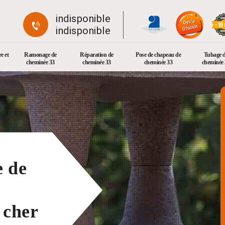
indisponible
indisponible
e et
Ramonage de
Réparation de
Pose de chapeau de
Tubage 
cheminée 33
cheminée 33
cheminée 33
cheminée 
e de
 cher