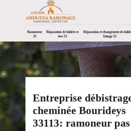
Ramoneur
Réparation de faîtière et
Réparation et changement de faîtièr
33
rive 33
faîtage 33
Entreprise débistrag
cheminée Bourideys
33113: ramoneur pas